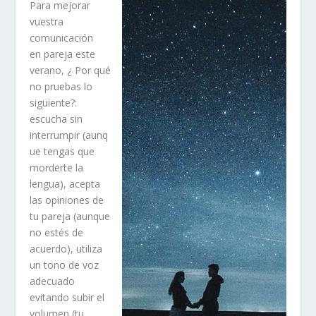
Para mejorar
vuestra
comunicación
en pareja este
verano, ¿ Por qué
no pruebas lo
siguiente?:
escucha sin
interrumpir (aunq
ue tengas que
morderte la
lengua), acepta
las opiniones de
tu pareja (aunque
no estés de
acuerdo), utiliza
un tono de voz
adecuado
evitando subir el
volumen (tu